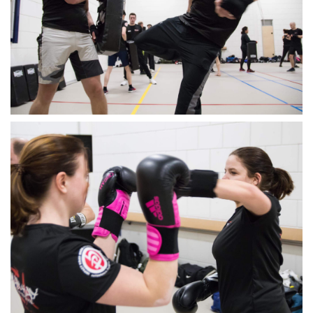
A
Y
2
0
1