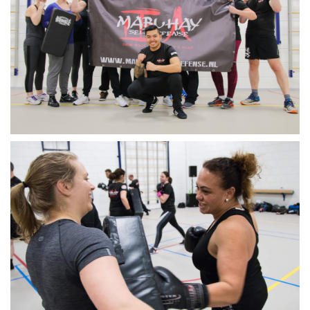
R
O
G
R
E
S