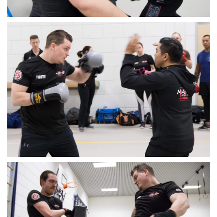
S
I
O
N
D