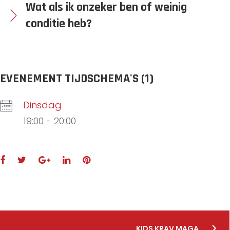
Wat als ik onzeker ben of weinig
conditie heb?
EVENEMENT TIJDSCHEMA'S (1)
Dinsdag
19:00
-
20:00
F
T
G
L
P
a
w
o
i
i
c
i
o
n
n
e
t
g
k
t
B
b
t
l
e
e
o
e
e
d
r
KIDS KRAV MAGA